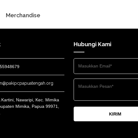
Merchandise
k
Hubungi Kami
55948679
n@pakipcpapuatengah.org
A Kartini, Nawaripi, Kec. Mimika
bupaten Mimika, Papua 99971,
a
KIRIM