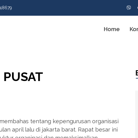
48679
Home
Ko
I PUSAT
k membahas tentang kepengurusan organisasi
an april lalu di jakarta barat. Rapat besar ini
uktur organinasi dan memaksimalkan