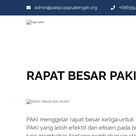
admin@pakipcpapuatengah.org
+686559
RAPAT BESAR PAK
PAKI menggelar rapat besar ketiga untu
PAKI yang lebih efektif dan efisien pada bul
juga membahas tentang pembaharuan str